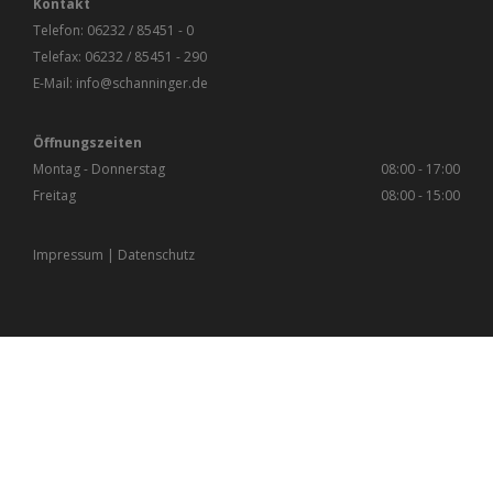
Kontakt
Telefon:
06232 / 85451 - 0
Telefax: 06232 / 85451 - 290
E-Mail:
info@schanninger.de
Öffnungszeiten
Montag - Donnerstag
08:00 - 17:00
Freitag
08:00 - 15:00
Impressum
|
Datenschutz