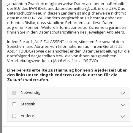
Attraktive betriebliche Altersvorsorge
genannten Zwecken möglicherweise Daten an Länder außerhalb
der EU/ des EWR (Drittlanddatenübermittlung), z.B. in die USA. Das
Einen unbefristeten Arbeitsvertrag
Datenschutzniveau in diesen Ländern ist möglicherweise nicht mit
dem in den EU-/EWR-Ländern vergleichbar. Es besteht daher ein
Hochwertiges Markenwerkzeug und moderne
erhöhtes Risiko, dass staatliche Behörden auf diese Daten
zugreifen können. Weitere Informationen zu Sicherheitsgarantien
Arbeitskleidung
finden Sie in den Datenschutzrichtlinien des jeweiligen Anbieters.
Indem Sie auf „ALLE ZULASSEN" klicken, stimmen Sie sowohl dem
Firmenfahrzeug
Speichern und Abrufen von Informationen auf Ihrem Gerät (§ 25
Abs. 1 TDDDG) sowie der anschließenden Datenverarbeitung für die
Persönliche Weiterentwicklungs-möglichkeiten
fa
nachfolgend dargestellten bzw. die von Ihnen ausgewählten
Verarbeitungszwecke zu (Art 6 Abs. 1 lit. a. DSGVO).
Regelmäßige Fortbildungsmöglich-keiten
In
Eine bereits erteilte Zustimmung können Sie jederzeit über
den links unten eingeblendeten Cookie-Button für die
Zukunft widerrufen.
Notwendig
Jetzt bewerben
Statistik
Andere