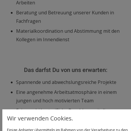
Arbeiten
Beratung und Betreuung unserer Kunden in
Fachfragen
Materialkoordination und Abstimmung mit den
Kollegen im Innendienst
Das darfst Du von uns erwarten:
Spannende und abwechslungsreiche Projekte
Eine angenehme Arbeitsatmosphäre in einem
jungen und hoch motivierten Team
Faire und übertarifliche Bezahlung mit diversen
Wir verwenden Cookies.
Benefits
Einige Anbieter übermitteln im Rahmen von der Verarbeitung zu den